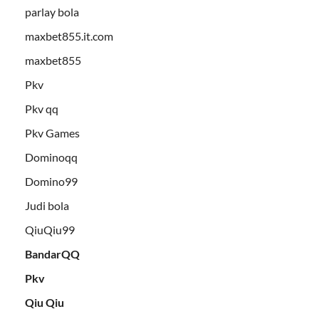
parlay bola
maxbet855.it.com
maxbet855
Pkv
Pkv qq
Pkv Games
Dominoqq
Domino99
Judi bola
QiuQiu99
BandarQQ
Pkv
Qiu Qiu