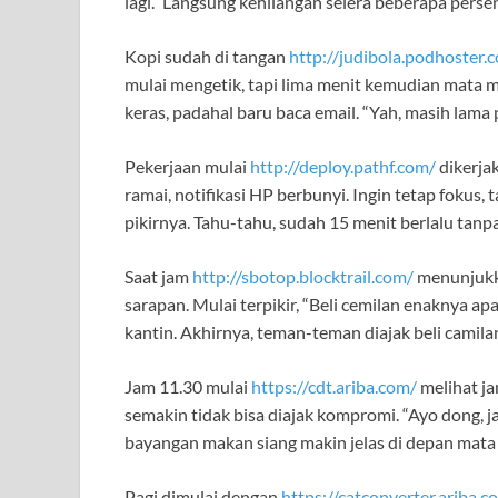
lagi.” Langsung kehilangan selera beberapa perse
Kopi sudah di tangan
http://judibola.podhoster.
mulai mengetik, tapi lima menit kemudian mata me
keras, padahal baru baca email. “Yah, masih lama 
Pekerjaan mulai
http://deploy.pathf.com/
dikerjak
ramai, notifikasi HP berbunyi. Ingin tetap fokus,
pikirnya. Tahu-tahu, sudah 15 menit berlalu tanp
Saat jam
http://sbotop.blocktrail.com/
menunjukka
sarapan. Mulai terpikir, “Beli cemilan enaknya apa
kantin. Akhirnya, teman-teman diajak beli camilan 
Jam 11.30 mulai
https://cdt.ariba.com/
melihat ja
semakin tidak bisa diajak kompromi. “Ayo dong, ja
bayangan makan siang makin jelas di depan mata
Pagi dimulai dengan
https://catconverter.ariba.c