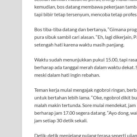
kemudian, bos datang membawa pekerjaan tambahan.
tapi bibir tetap tersenyum, mencoba tetap profes
Bos tiba-tiba datang dan bertanya, “Gimana prog
pura sibuk sambil cari alasan. “Eh, lagi dikerjain
setengah hati karena waktu masih panjang.
Waktu sudah menunjukkan pukul 15.00, tapi rasa
berharap ada tanggal merah dalam waktu dekat. Sa
meski dalam hati ingin rebahan.
Teman kerja mulai mengajak ngobrol ringan, berba
untuk bertahan lebih lama. “Oke, ngobrol dikit bu
malah makin tertunda. Sore mulai mendekat, jam
berharap jam 17.00 segera datang. “Ayo dong, waktu
jam setiap 30 detik sekali.
Detik-detik menjelang pulang terasa seperti ujia