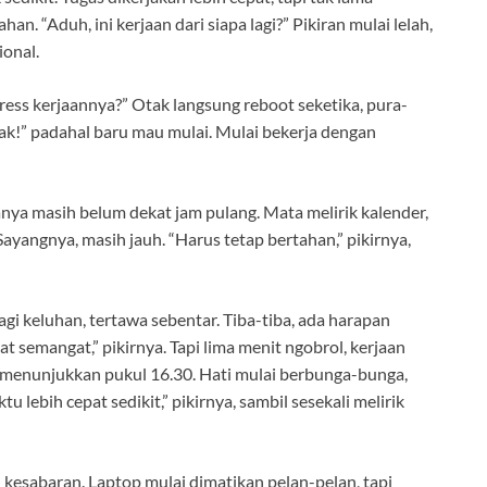
 “Aduh, ini kerjaan dari siapa lagi?” Pikiran mulai lelah,
ional.
ress kerjaannya?” Otak langsung reboot seketika, pura-
, Pak!” padahal baru mau mulai. Mulai bekerja dengan
nya masih belum dekat jam pulang. Mata melirik kalender,
yangnya, masih jauh. “Harus tetap bertahan,” pikirnya,
gi keluhan, tertawa sebentar. Tiba-tiba, ada harapan
at semangat,” pikirnya. Tapi lima menit ngobrol, kerjaan
 menunjukkan pukul 16.30. Hati mulai berbunga-bunga,
 lebih cepat sedikit,” pikirnya, sambil sesekali melirik
n kesabaran. Laptop mulai dimatikan pelan-pelan, tapi