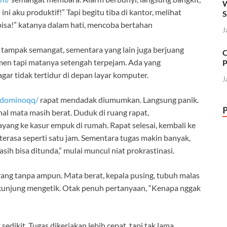
W
ni aku produktif!” Tapi begitu tiba di kantor, melihat
S
bisa!” katanya dalam hati, mencoba bertahan
J
 tampak semangat, sementara yang lain juga berjuang
C
en tapi matanya setengah terpejam. Ada yang
P
gar tidak tertidur di depan layar komputer.
J
/dominoqq/
rapat mendadak diumumkan. Langsung panik.
hal mata masih berat. Duduk di ruang rapat,
ayang ke kasur empuk di rumah. Rapat selesai, kembali ke
t terasa seperti satu jam. Sementara tugas makin banyak,
sih bisa ditunda,” mulai muncul niat prokrastinasi.
rang tanpa ampun. Mata berat, kepala pusing, tubuh malas
k kunjung mengetik. Otak penuh pertanyaan, “Kenapa nggak
sedikit. Tugas dikerjakan lebih cepat, tapi tak lama