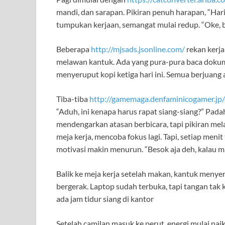
mandi, dan sarapan. Pikiran penuh harapan, “Hari i
tumpukan kerjaan, semangat mulai redup. “Oke, 
Beberapa
http://mjsads.jsonline.com/
rekan kerja
melawan kantuk. Ada yang pura-pura baca dokum
menyeruput kopi ketiga hari ini. Semua berjuang a
Tiba-tiba
http://gamemaga.denfaminicogamer.jp
“Aduh, ini kenapa harus rapat siang-siang?” Pada
mendengarkan atasan berbicara, tapi pikiran mel
meja kerja, mencoba fokus lagi. Tapi, setiap meni
motivasi makin menurun. “Besok aja deh, kalau ma
Balik ke meja kerja setelah makan, kantuk menye
bergerak. Laptop sudah terbuka, tapi tangan ta
ada jam tidur siang di kantor
Setelah camilan masuk ke perut, energi mulai naik 