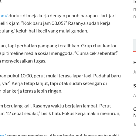
n.
I
m
com/
duduk di meja kerja dengan penuh harapan. Jari-jari
m
lirik jam. “Kok baru jam 08.05?” Rasanya sudah kerja
pulang,” keluh hati kecil yang mulai gundah.
an, tapi perhatian gampang teralihkan. Grup chat kantor
 tapi timeline media sosial menggoda. “Cuma cek sebentar,”
a menyelesaikan tugas.
H
J
n pukul 10.00, perut mulai terasa lapar lagi. Padahal baru
, ya?” Kerja tetap lanjut, tapi otak sudah setengah di
S
biar kerja terasa lebih ringan.
A
m berulang kali. Rasanya waktu berjalan lambat. Perut
C
m 12 cepat sedikit,” bisik hati. Fokus kerja makin menurun,
M
J
om/
semangat membara. Alarm berbunyi, langsung bangkit,