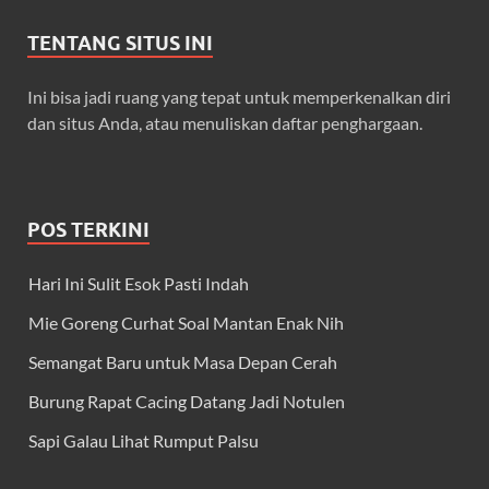
TENTANG SITUS INI
Ini bisa jadi ruang yang tepat untuk memperkenalkan diri
dan situs Anda, atau menuliskan daftar penghargaan.
POS TERKINI
Hari Ini Sulit Esok Pasti Indah
Mie Goreng Curhat Soal Mantan Enak Nih
Semangat Baru untuk Masa Depan Cerah
Burung Rapat Cacing Datang Jadi Notulen
Sapi Galau Lihat Rumput Palsu