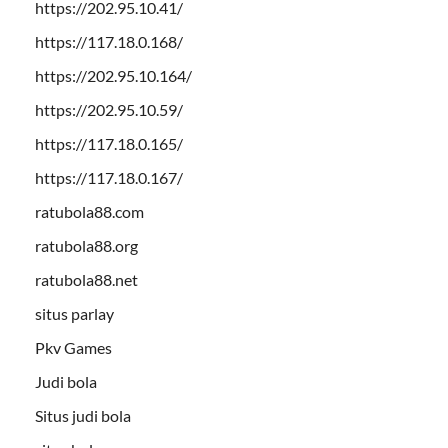
https://202.95.10.41/
https://117.18.0.168/
https://202.95.10.164/
https://202.95.10.59/
https://117.18.0.165/
https://117.18.0.167/
ratubola88.com
ratubola88.org
ratubola88.net
situs parlay
Pkv Games
Judi bola
Situs judi bola