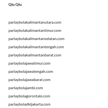
Qiu Qiu
parlaybolakalimantanutara.com
parlaybolakalimantantimur.com
parlaybolakalimantanselatan.com
parlaybolakalimantantengah.com
parlaybolakalimantanbarat.com
parlaybolajawatimur.com
parlaybolajawatengah.com
parlaybolajawabarat.com
parlaybolajambi.com
parlaybolagorontalo.com
parlayboladkijakarta.com