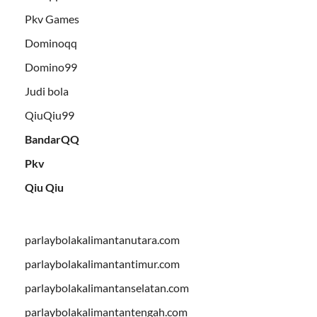
Pkv Games
Dominoqq
Domino99
Judi bola
QiuQiu99
BandarQQ
Pkv
Qiu Qiu
parlaybolakalimantanutara.com
parlaybolakalimantantimur.com
parlaybolakalimantanselatan.com
parlaybolakalimantantengah.com