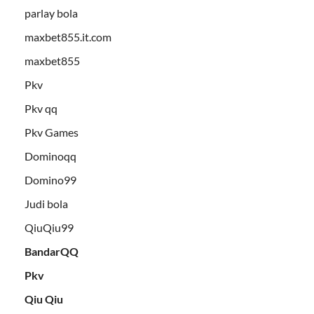
parlay bola
maxbet855.it.com
maxbet855
Pkv
Pkv qq
Pkv Games
Dominoqq
Domino99
Judi bola
QiuQiu99
BandarQQ
Pkv
Qiu Qiu