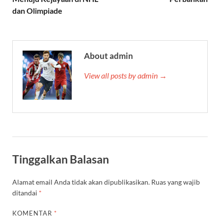
dan Olimpiade
About admin
View all posts by admin →
Tinggalkan Balasan
Alamat email Anda tidak akan dipublikasikan.
Ruas yang wajib
ditandai
*
KOMENTAR
*