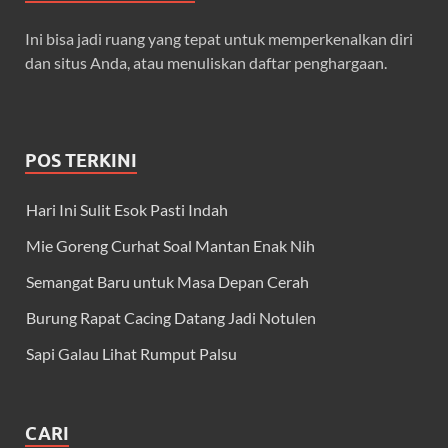
Ini bisa jadi ruang yang tepat untuk memperkenalkan diri
dan situs Anda, atau menuliskan daftar penghargaan.
POS TERKINI
Hari Ini Sulit Esok Pasti Indah
Mie Goreng Curhat Soal Mantan Enak Nih
Semangat Baru untuk Masa Depan Cerah
Burung Rapat Cacing Datang Jadi Notulen
Sapi Galau Lihat Rumput Palsu
CARI