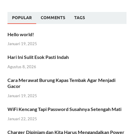
POPULAR
COMMENTS
TAGS
Hello world!
Januari 19, 2025
Hari Ini Sulit Esok Pasti Indah
Agustus 8, 2026
Cara Merawat Burung Kapas Tembak Agar Menjadi
Gacor
Januari 19, 2025
WiFi Kencang Tapi Password Susahnya Setengah Mati
Januari 22, 2025
Charger Dipinjam dan Kita Harus Mengandalkan Power