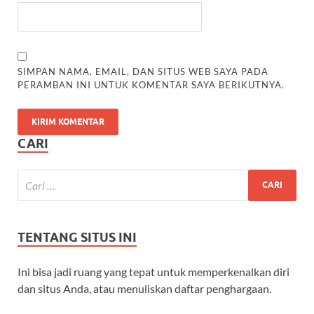
SIMPAN NAMA, EMAIL, DAN SITUS WEB SAYA PADA
PERAMBAN INI UNTUK KOMENTAR SAYA BERIKUTNYA.
CARI
TENTANG SITUS INI
Ini bisa jadi ruang yang tepat untuk memperkenalkan diri
dan situs Anda, atau menuliskan daftar penghargaan.