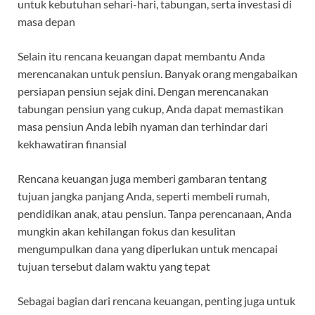
untuk kebutuhan sehari-hari, tabungan, serta investasi di
masa depan
Selain itu rencana keuangan dapat membantu Anda
merencanakan untuk pensiun. Banyak orang mengabaikan
persiapan pensiun sejak dini. Dengan merencanakan
tabungan pensiun yang cukup, Anda dapat memastikan
masa pensiun Anda lebih nyaman dan terhindar dari
kekhawatiran finansial
Rencana keuangan juga memberi gambaran tentang
tujuan jangka panjang Anda, seperti membeli rumah,
pendidikan anak, atau pensiun. Tanpa perencanaan, Anda
mungkin akan kehilangan fokus dan kesulitan
mengumpulkan dana yang diperlukan untuk mencapai
tujuan tersebut dalam waktu yang tepat
Sebagai bagian dari rencana keuangan, penting juga untuk