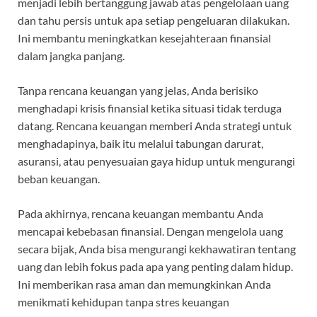
menjadi lebih bertanggung jawab atas pengelolaan uang
dan tahu persis untuk apa setiap pengeluaran dilakukan.
Ini membantu meningkatkan kesejahteraan finansial
dalam jangka panjang.
Tanpa rencana keuangan yang jelas, Anda berisiko
menghadapi krisis finansial ketika situasi tidak terduga
datang. Rencana keuangan memberi Anda strategi untuk
menghadapinya, baik itu melalui tabungan darurat,
asuransi, atau penyesuaian gaya hidup untuk mengurangi
beban keuangan.
Pada akhirnya, rencana keuangan membantu Anda
mencapai kebebasan finansial. Dengan mengelola uang
secara bijak, Anda bisa mengurangi kekhawatiran tentang
uang dan lebih fokus pada apa yang penting dalam hidup.
Ini memberikan rasa aman dan memungkinkan Anda
menikmati kehidupan tanpa stres keuangan