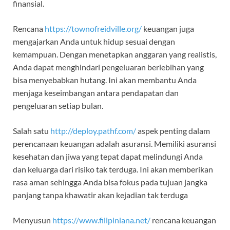
finansial.
Rencana
https://townofreidville.org/
keuangan juga
mengajarkan Anda untuk hidup sesuai dengan
kemampuan. Dengan menetapkan anggaran yang realistis,
Anda dapat menghindari pengeluaran berlebihan yang
bisa menyebabkan hutang. Ini akan membantu Anda
menjaga keseimbangan antara pendapatan dan
pengeluaran setiap bulan.
Salah satu
http://deploy.pathf.com/
aspek penting dalam
perencanaan keuangan adalah asuransi. Memiliki asuransi
kesehatan dan jiwa yang tepat dapat melindungi Anda
dan keluarga dari risiko tak terduga. Ini akan memberikan
rasa aman sehingga Anda bisa fokus pada tujuan jangka
panjang tanpa khawatir akan kejadian tak terduga
Menyusun
https://www.filipiniana.net/
rencana keuangan