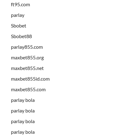
ft95.com
parlay
Sbobet
Sbobet88
parlay855.com
maxbet855.org
maxbet855.net
maxbet855id.com
maxbet855.com
parlay bola
parlay bola
parlay bola
parlay bola