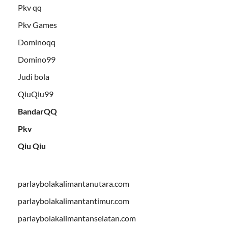
Pkv qq
Pkv Games
Dominoqq
Domino99
Judi bola
QiuQiu99
BandarQQ
Pkv
Qiu Qiu
parlaybolakalimantanutara.com
parlaybolakalimantantimur.com
parlaybolakalimantanselatan.com